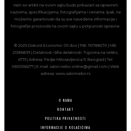
Vam svi artikli na ovom sajtu budu prikazani sa ispravnim
nazivima, specifikacijama, fotografijama i cenama. Ipak, ne
možemo garantovati da su sve navedene informacije i
fotografije proizvoda na ovom sajtu u potpunosti ispravne.
© 2025 Diskont Economic 011 doo | PIB: 110788270 | MB:
21386839 | Delatnost i šifra delatnosti: Trgovina na veliko,
4775 | Adresa: Pedje Milosavljevica 11, Beograd | Tel:
0653556277 | E-mail: salon.nebo.online@gmail.com | Web
adresa: www.salonnebo.rs
O NAMA
KONTAKT
POLITIKA PRIVATNOSTI
INFORMACIJE O KOLAČIĆIMA