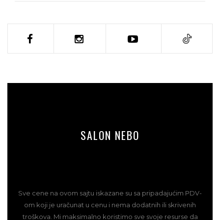
SALON NEBO
Sve cene na ovom sajtu iskazane su sa pripadajućim PDV-
om koji je uračunat u cenu i nema dodatnih ili skrivenih
troškova. Mi maksimalno koristimo sve svoje resurse da