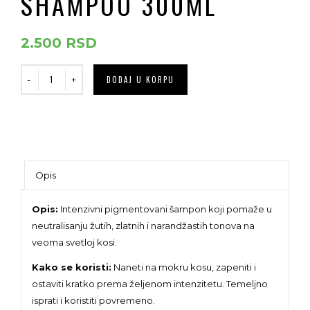
SHAMPOO 300ML
2.500
RSD
DODAJ U KORPU
Opis
Opis:
Intenzivni pigmentovani šampon koji pomaže u
neutralisanju žutih, zlatnih i narandžastih tonova na
veoma svetloj kosi.
Kako se koristi:
Naneti na mokru kosu, zapeniti i
ostaviti kratko prema željenom intenzitetu. Temeljno
isprati i koristiti povremeno.