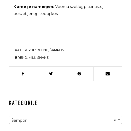
Kome je namenjen:
Veoma svetloj, platinastoj,
posvetljenoj i sedoj kosi.
KATEGORIJE:
BLOND
,
ŠAMPON
BREND:
MILK SHAKE
KATEGORIJE
Šampon
×