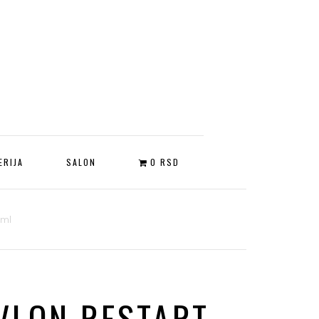
ERIJA
SALON
0 RSD
0ml
VLON RESTART