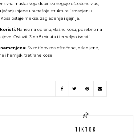
enzivna maska koja dubinski neguje oštećenu vlas,
jačanju njene unutrašnje strukture i smanjenju
 Kosa ostaje mekša, zaglađenija i sjajnija.
koristi:
Naneti na opranu, vlažnu kosu, posebno na
rajeve. Ostaviti 3 do 5 minuta i temeljno isprati.
 namenjena:
Svim tipovima oštećene, oslabljene,
e i hemijski tretirane kose.
E
TIKTOK