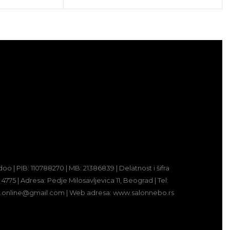
o | PIB: 110788270 | MB: 21386839 | Delatnost i šifra
 4775 | Adresa: Pedje Milosavljevica 11, Beograd | Tel:
bo.online@gmail.com | Web adresa: www.salonnebo.rs