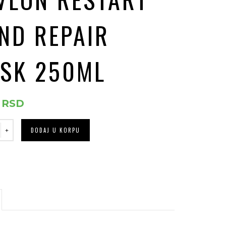
ND REPAIR
SK 250ML
0
RSD
DODAJ U KORPU