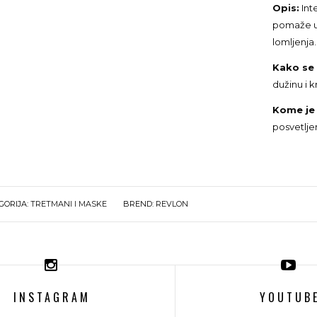
Opis:
Int
pomaže u 
lomljenja.
Kako se 
dužinu i k
Kome je
posvetljen
GORIJA:
TRETMANI I MASKE
BREND:
REVLON
INSTAGRAM
YOUTUB