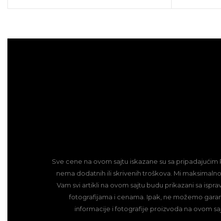
Sve cene na ovom sajtu iskazane su sa pripadajućim 
nema dodatnih ili skrivenih troškova. Mi maksimalno
Vam svi artikli na ovom sajtu budu prikazani sa ispr
fotografijama i cenama. Ipak, ne možemo gara
informacije i fotografije proizvoda na ovom sa