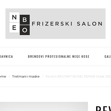
DAVNICA
BRENDOVI PROFESIONALNE NEGE KOSE
GAL
ome
⁄
Tretmani i maske
⁄
Revlon RESTART BOND REPAIR Mask 25
RE