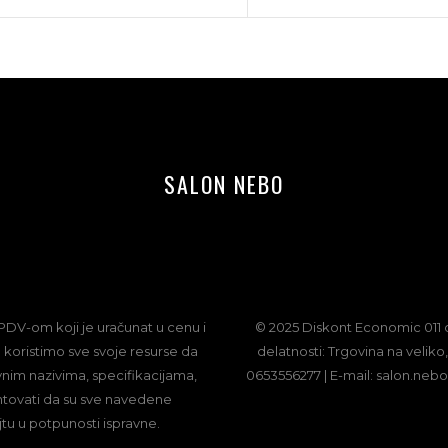
SALON NEBO
PDV-om koji je uračunat u cenu i
© 2025 Diskont Economic 011 do
 koristimo sve svoje resurse da
delatnosti: Trgovina na veliko,
avnim nazivima, specifikacijama,
0653556277 | E-mail: salon.ne
ntovati da su sve navedene
jtu u potpunosti ispravne.