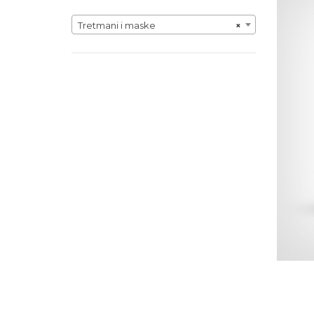
Tretmani i maske
×